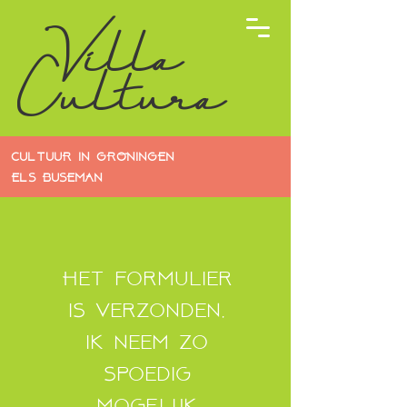
Villa
Cultura
CULTUUR IN GRONINGEN
ELS BUSEMAN
Het formulier
is verzonden,
ik neem zo
spoedig
mogelijk