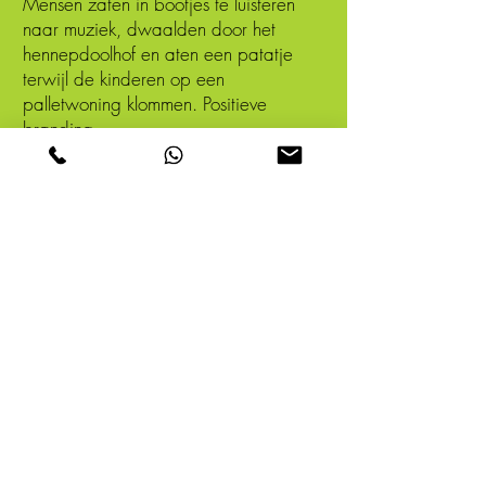
Mensen zaten in bootjes te luisteren
naar muziek, dwaalden door het
hennepdoolhof en aten een patatje
terwijl de kinderen op een
palletwoning klommen. Positieve
branding.
Bijzonder: Mensen zonder baan
kregen een positieve aantekening van
de sociale dienst als ze meewerkten
aan het festival. Dankzij persoonlijke
coaching kregen 9 van de 12 mensen
weer een baan. Een geslaagde
Xpeditie.